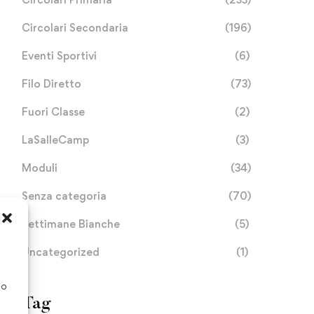
Circolari Secondaria
(196)
Eventi Sportivi
(6)
Filo Diretto
(73)
Fuori Classe
(2)
LaSalleCamp
(3)
Moduli
(34)
Senza categoria
(70)
Settimane Bianche
(5)
CAMBRIDGE ENGLISH
Autorizzazione per uscit
Uncategorized
(1)
QUALIFICATIONS
da solo/a
CENTRE CERTIFICATE
so
Ottobre 8, 2025
Settembre 17, 2025
Tag