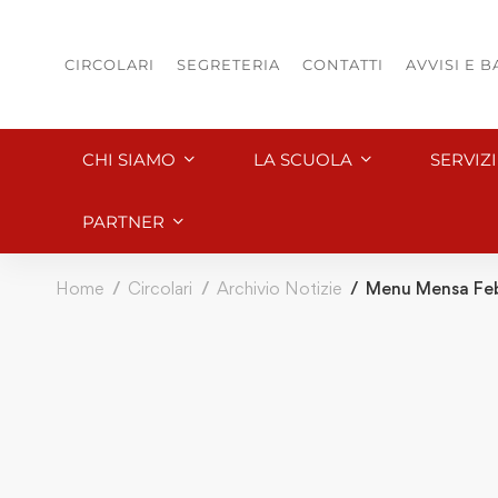
CIRCOLARI
SEGRETERIA
CONTATTI
AVVISI E 
CHI SIAMO
LA SCUOLA
SERVIZ
PARTNER
Home
Circolari
Archivio Notizie
Menu Mensa Fe