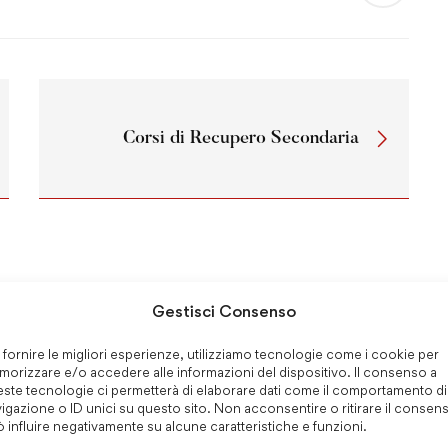
Corsi di Recupero Secondaria
Gestisci Consenso
storale –
GIUBILEO DEL MONDO
 fornire le migliori esperienze, utilizziamo tecnologie come i cookie per
orizzare e/o accedere alle informazioni del dispositivo. Il consenso a
 Generale
EDUCATIVO
ste tecnologie ci permetterà di elaborare dati come il comportamento di
igazione o ID unici su questo sito. Non acconsentire o ritirare il consen
7, 2025
Novembre 4, 2025
 influire negativamente su alcune caratteristiche e funzioni.