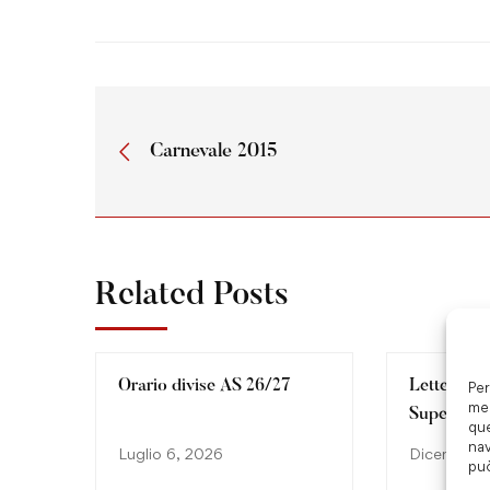
Carnevale 2015
Related Posts
Orario divise AS 26/27
Lettera Pa
Per
mem
Superiore
que
nav
Luglio 6, 2026
Dicembre 1
può