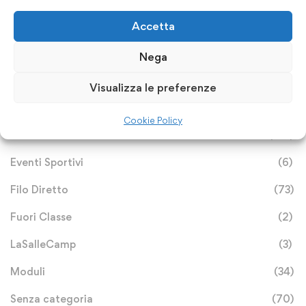
Categorie
Accetta
Archivio Notizie
(113)
Nega
Avvisi e Bandi
(25)
Visualizza le preferenze
Circolari Primaria
(233)
Cookie Policy
Circolari Secondaria
(196)
Eventi Sportivi
(6)
Filo Diretto
(73)
Fuori Classe
(2)
LaSalleCamp
(3)
Moduli
(34)
Senza categoria
(70)