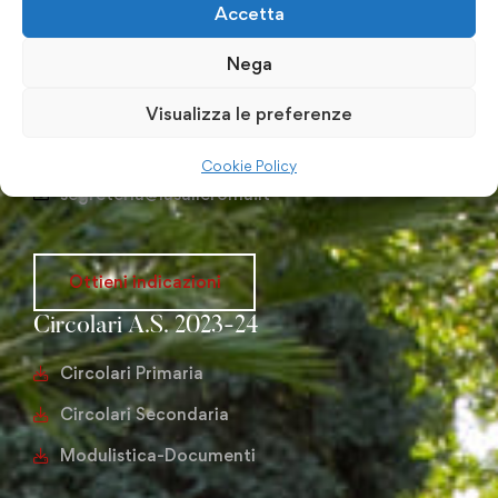
Accetta
Via Giambattista Pagano, 71 00167 Roma
Nega
Telefono: 06 66 22 186
Fax: 06 6637004
Visualizza le preferenze
info@lasalleroma.it
Cookie Policy
segreteria@lasalleroma.it
Ottieni indicazioni
Circolari A.S. 2023-24
Circolari Primaria
Circolari Secondaria
Modulistica-Documenti