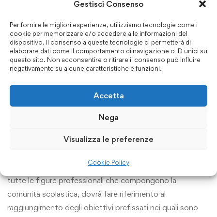
Gestisci Consenso
programmatica
. Il Piano ha valenza triennale perché, a
partire dalla descrizione dell’identità venutasi a
Per fornire le migliori esperienze, utilizziamo tecnologie come i
consolidare, individua, attraverso attente procedure
cookie per memorizzare e/o accedere alle informazioni del
dispositivo. Il consenso a queste tecnologie ci permetterà di
valutative, la parte programmatica, gli obiettivi di
elaborare dati come il comportamento di navigazione o ID unici su
questo sito. Non acconsentire o ritirare il consenso può influire
miglioramento, definiti dalle Linee guida approvate dal
negativamente su alcune caratteristiche e funzioni.
Consiglio d’Istituto. In questo modo il Piano dell’Offerta
formativa della scuola non è solo la fotografia
Accetta
dell’identità esistente, ma impegna la struttura
organizzativa della scuola e le sue risorse in modo
Nega
dinamico verso
obiettivi di miglioramento
e
Visualizza le preferenze
consolidamento.
Cookie Policy
La valutazione del
PTOF
, dell’azione della dirigenza e di
tutte le figure professionali che compongono la
comunità scolastica, dovrà fare riferimento al
raggiungimento degli obiettivi prefissati nei quali sono