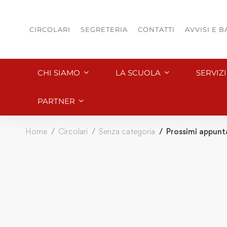
CIRCOLARI
SEGRETERIA
CONTATTI
AVVISI E 
CHI SIAMO
LA SCUOLA
SERVIZ
PARTNER
Home
Circolari
Senza categoria
Prossimi appun