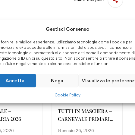
Gestisci Consenso
 fornire le migliori esperienze, utilizziamo tecnologie come i cookie per
3° La Salle Camp | Montalto di
orizzare e/o accedere alle informazioni del dispositivo. Il consenso a
Castro 2017
ste tecnologie ci permetterà di elaborare dati come il comportamento di
igazione o ID unici su questo sito. Non acconsentire o ritirare il consen
 influire negativamente su alcune caratteristiche e funzioni.
Accetta
Nega
Visualizza le preferen
Cookie Policy
LE –
TUTTI IN MASCHERA –
RIA 2026
CARNEVALE PRIMARIA
26
6, 2026
Gennaio 26, 2026