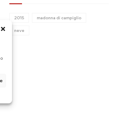
2015
madonna di campiglio
neve
so
ze
PTOF 2025-2028
Les pièges à éviter lors 
l’utilisation d’un bonus s
wager pour maximiser s
Novembre 7, 2025
Settembre 22, 2025