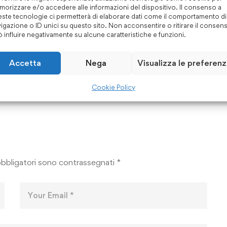
orizzare e/o accedere alle informazioni del dispositivo. Il consenso a
ste tecnologie ci permetterà di elaborare dati come il comportamento di
igazione o ID unici su questo sito. Non acconsentire o ritirare il consen
 influire negativamente su alcune caratteristiche e funzioni.
LE –
TUTTI IN MASCHERA –
RIA 2026
CARNEVALE PRIMARIA
Accetta
Nega
Visualizza le preferen
26
6, 2026
Gennaio 26, 2026
Cookie Policy
obbligatori sono contrassegnati
*