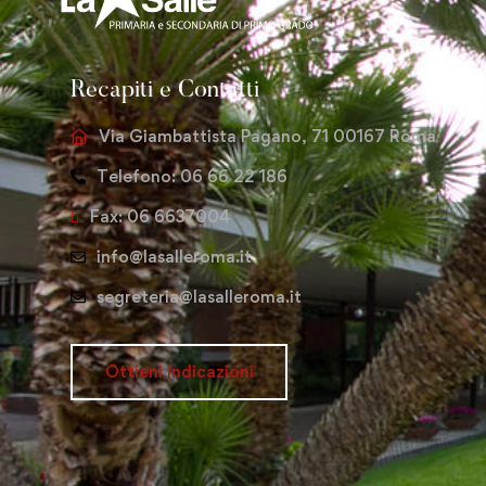
Recapiti e Contatti
Via Giambattista Pagano, 71 00167 Roma
Telefono: 06 66 22 186
Fax: 06 6637004
info@lasalleroma.it
segreteria@lasalleroma.it
Ottieni indicazioni