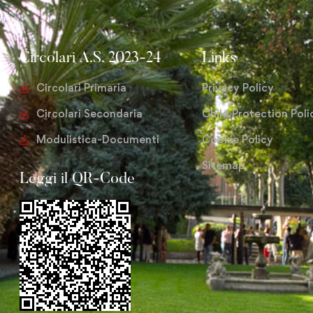
Circolari A.S. 2023-24
Links
Circolari Primaria
Privacy Policy
Circolari Secondaria
Child Protection Poli
Modulistica-Documenti
Cookie Policy
Sitemap
Leggi il QR-Code