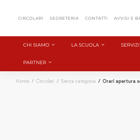
CIRCOLARI
SEGRETERIA
CONTATTI
AVVISI E 
CHI SIAMO
LA SCUOLA
SERVIZ
PARTNER
Home
Circolari
Senza categoria
Orari apertura 