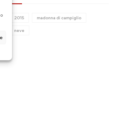
so
2015
madonna di campiglio
PTOF 2025-2028
Les pièges à éviter lors 
neve
l’utilisation d’un bonus s
ze
wager pour maximiser s
Novembre 7, 2025
Settembre 22, 2025
avantages