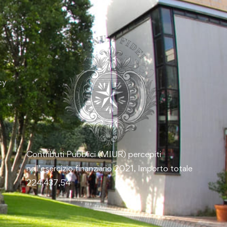
cy
Contributi Pubblici (MIUR) percepiti
nell’esercizio finanziario 2021, Importo totale
224.437,54