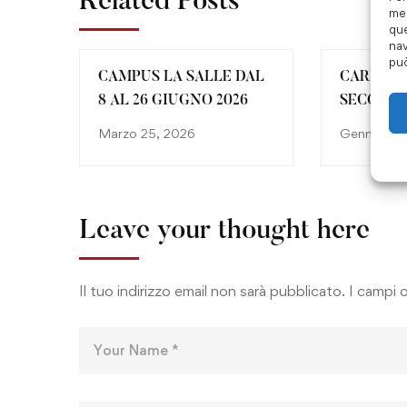
Related Posts
mem
que
nav
può
CAMPUS LA SALLE DAL
CARNEVA
8 AL 26 GIUGNO 2026
SECONDA
Marzo 25, 2026
Gennaio 2
Leave your thought here
Il tuo indirizzo email non sarà pubblicato.
I campi 