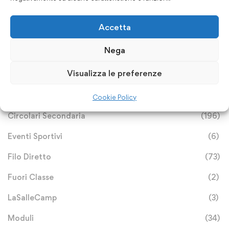
Categorie
Accetta
Nega
Archivio Notizie
(113)
Visualizza le preferenze
Avvisi e Bandi
(25)
Circolari Primaria
(233)
Cookie Policy
Circolari Secondaria
(196)
Eventi Sportivi
(6)
Filo Diretto
(73)
Fuori Classe
(2)
LaSalleCamp
(3)
Moduli
(34)