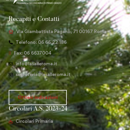
Recapiti e Contatti
Via Giambattista Pagano, 71 00167 Roma
Telefono: 06 66 22 186
Fax: 06 6637004
info@lasalleroma.it
segreteria@lasalleroma.it
Ottieni indicazioni
Circolari A.S. 2023-24
Circolari Primaria