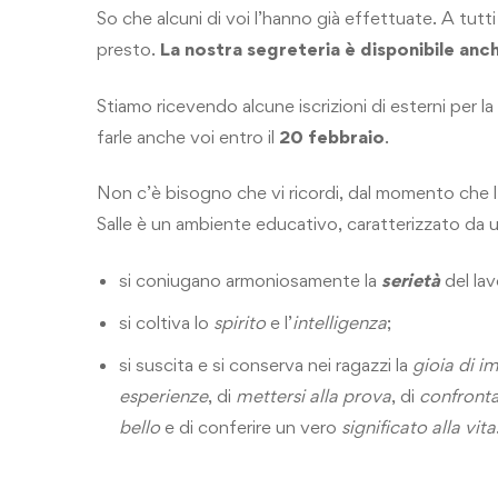
So che alcuni di voi l’hanno già effettuate. A tutti 
presto.
La nostra segreteria è disponibile anc
Stiamo ricevendo alcune iscrizioni di esterni per la n
farle anche voi entro il
20 febbraio
.
Non c’è bisogno che vi ricordi, dal momento che l
Salle è un ambiente educativo, caratterizzato da 
si coniugano armoniosamente la
serietà
del lav
si coltiva lo
spirito
e l’
intelligenza
;
si suscita e si conserva nei ragazzi la
gioia di i
esperienze
, di
mettersi alla prova
, di
confrontar
bello
e di conferire un vero
significato alla vita