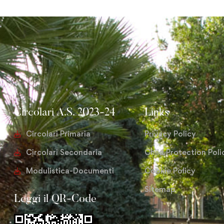
Circolari A.S. 2023-24
Links
Circolari Primaria
Privacy Policy
Circolari Secondaria
Child Protection Poli
Modulistica-Documenti
Cookie Policy
Sitemap
Leggi il QR-Code