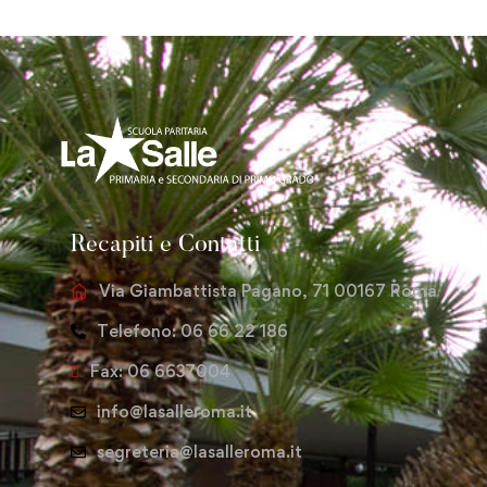
Recapiti e Contatti
Via Giambattista Pagano, 71 00167 Roma
Telefono: 06 66 22 186
Fax: 06 6637004
info@lasalleroma.it
segreteria@lasalleroma.it