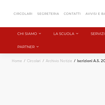
CIRCOLARI
SEGRETERIA
CONTATTI
AVVISI E 
CHI SIAMO
LA SCUOLA
SERVIZ
PARTNER
Home
Circolari
Archivio Notizie
Iscrizioni A.S. 