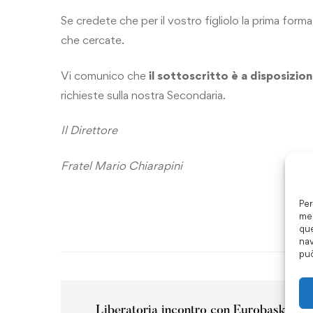
Se credete che per il vostro figliolo la prima forma
che cercate.
Vi comunico che
il sottoscritto è a disposizio
richieste sulla nostra Secondaria.
Il Direttore
Fratel Mario Chiarapini
Per
mem
que
nav
può
Liberatoria incontro con Eurobasket