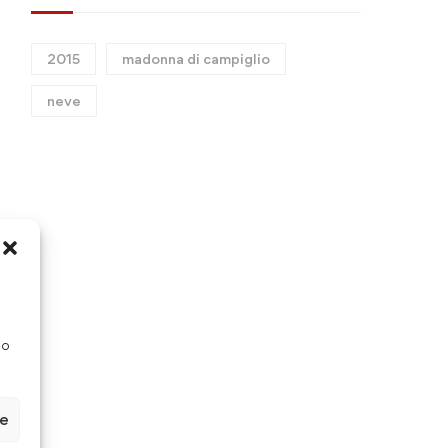
2015
madonna di campiglio
neve
so
ze