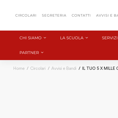
CIRCOLARI
SEGRETERIA
CONTATTI
AVVISI E 
CHI SIAMO
LA SCUOLA
SERVIZ
PARTNER
Home
Circolari
Avvisi e Bandi
IL TUO 5 X MILLE