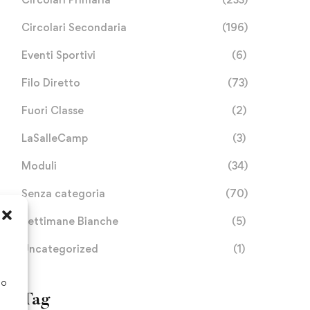
Circolari Secondaria
(196)
Eventi Sportivi
(6)
Filo Diretto
(73)
Fuori Classe
(2)
LaSalleCamp
(3)
Moduli
(34)
Senza categoria
(70)
Settimane Bianche
(5)
SETTIMANA MISSIONE
IMUN BEST BIG
Uncategorized
(1)
SENZA GLUTIINE
DELEGATION PRIZE
2026
so
Maggio 13, 2026
Maggio 11, 2026
Tag