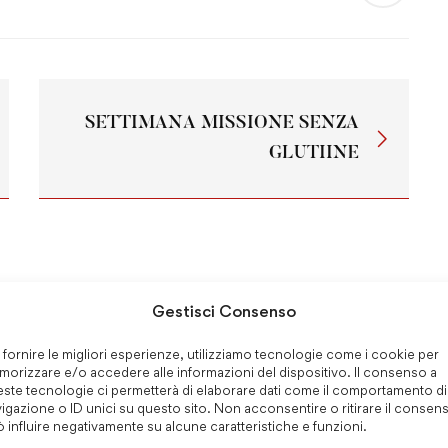
SETTIMANA MISSIONE SENZA
GLUTIINE
Gestisci Consenso
 Anno Locandina
Festa del Fondatore-
 fornire le migliori esperienze, utilizziamo tecnologie come i cookie per
orizzare e/o accedere alle informazioni del dispositivo. Il consenso a
Messaggio del Vicario
ste tecnologie ci permetterà di elaborare dati come il comportamento di
Generale 2026
igazione o ID unici su questo sito. Non acconsentire o ritirare il consen
 2026
Maggio 15, 2026
 influire negativamente su alcune caratteristiche e funzioni.