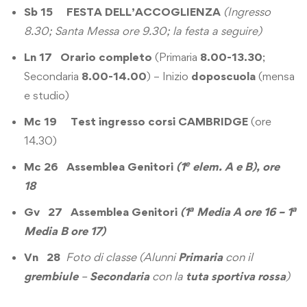
Sb 15 FESTA DELL’ACCOGLIENZA
(
Ingresso
8.30; Santa Messa ore 9.30; la festa a seguire)
Ln 17
Orario completo
(Primaria
8.00-13.30
;
Secondaria
8.00-14.00
) – Inizio
doposcuola
(mensa
e studio)
Mc 19 Test ingresso corsi CAMBRIDGE
(ore
14.30)
e
Mc 26 Assemblea Genitori
(1
elem. A e B), ore
18
a
a
Gv 27 Assemblea Genitori
(1
Media A ore 16 – 1
Media B ore 17)
Vn 28
Foto di classe
(Alunni
Primaria
con il
grembiule
–
Secondaria
con la
tuta sportiva rossa
)