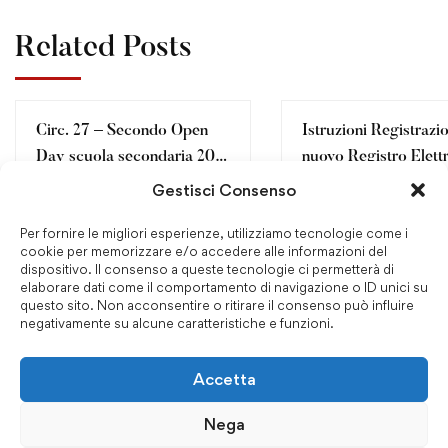
Related Posts
Circ. 27 – Secondo Open
Istruzioni Registrazi
Day scuola secondaria 20
nuovo Registro Elett
gennaio 2023
Gestisci Consenso
Gennaio 21, 2023
Ottobre 19, 2022
Per fornire le migliori esperienze, utilizziamo tecnologie come i
cookie per memorizzare e/o accedere alle informazioni del
dispositivo. Il consenso a queste tecnologie ci permetterà di
elaborare dati come il comportamento di navigazione o ID unici su
Leave your thought here
questo sito. Non acconsentire o ritirare il consenso può influire
negativamente su alcune caratteristiche e funzioni.
Il tuo indirizzo email non sarà pubblicato.
I campi
Accetta
obbligatori sono contrassegnati
*
Nega