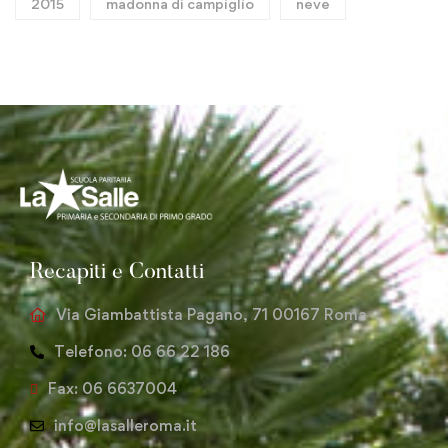
2015
madonna di campiglio
neve
Recapiti e Contatti
Via Giambattista Pagano, 71 00167 Roma
Telefono: 06 66 22 186
Fax: 06 6637004
info@lasalleroma.it