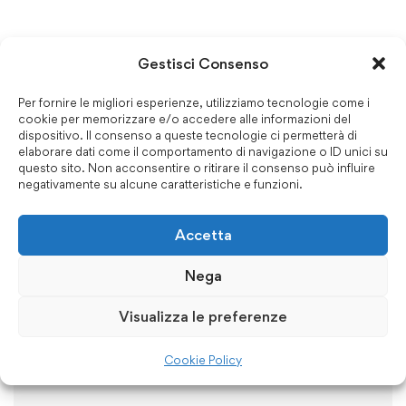
Leave your thought here
Gestisci Consenso
Per fornire le migliori esperienze, utilizziamo tecnologie come i
Il tuo indirizzo email non sarà pubblicato.
I campi
cookie per memorizzare e/o accedere alle informazioni del
dispositivo. Il consenso a queste tecnologie ci permetterà di
obbligatori sono contrassegnati
*
elaborare dati come il comportamento di navigazione o ID unici su
questo sito. Non acconsentire o ritirare il consenso può influire
negativamente su alcune caratteristiche e funzioni.
Accetta
Nega
Visualizza le preferenze
Cookie Policy