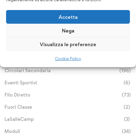
Categorie
Accetta
Nega
Archivio Notizie
(113)
Visualizza le preferenze
Avvisi e Bandi
(25)
Circolari Primaria
(233)
Cookie Policy
Circolari Secondaria
(196)
Eventi Sportivi
(6)
Filo Diretto
(73)
Fuori Classe
(2)
LaSalleCamp
(3)
Moduli
(34)