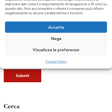
elaborare dati come il comportamento di navigazione o ID unici su
questo sito. Non acconsentire o ritirare il consenso può influire
negativamente su alcune caratteristiche e funzioni.
Accetta
Nega
Visualizza le preferenze
Salva il mio nome, email e sito web in questo browser
per la prossima volta che commento.
Cookie Policy
Cerca