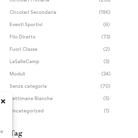
Circolari Secondaria
(196)
Eventi Sportivi
(6)
Filo Diretto
(73)
Fuori Classe
(2)
LaSalleCamp
(3)
Moduli
(34)
Senza categoria
(70)
Settimane Bianche
(5)
Uncategorized
(1)
SETTIMANA MISSIONE
IL TUO 5 X MILLE CI
SENZA GLUTIINE
PORTA A SCUOLA
so
Tag