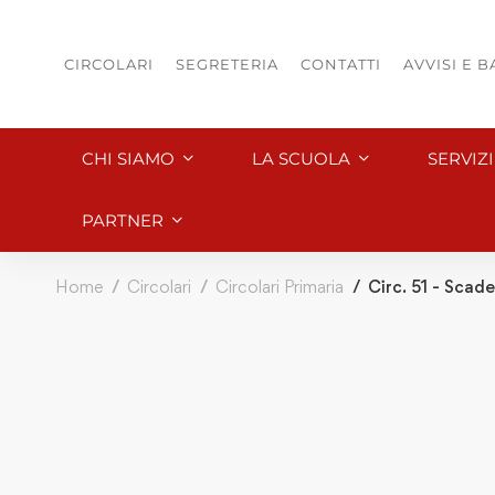
CIRCOLARI
SEGRETERIA
CONTATTI
AVVISI E 
CHI SIAMO
LA SCUOLA
SERVIZ
PARTNER
Home
Circolari
Circolari Primaria
Circ. 51 - Scad