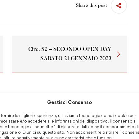
Share this post
Circ. 52 – SECONDO OPEN DAY
SABATO 21 GENNAIO 2023
Gestisci Consenso
 fornire le migliori esperienze, utilizziamo tecnologie come i cookie per
 Anno Locandina
Festa del Fondatore-
orizzare e/o accedere alle informazioni del dispositivo. Il consenso a
ste tecnologie ci permetterà di elaborare dati come il comportamento di
Messaggio del Vicario
igazione o ID unici su questo sito. Non acconsentire o ritirare il consen
Generale 2026
 influire negativamente su alcune caratteristiche e funzioni.