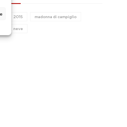
avantages
ze
2015
madonna di campiglio
neve