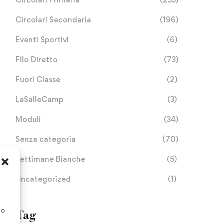
Circolari Secondaria
(196)
Eventi Sportivi
(6)
Filo Diretto
(73)
Fuori Classe
(2)
LaSalleCamp
(3)
Moduli
(34)
Senza categoria
(70)
Settimane Bianche
(5)
Uncategorized
(1)
PTOF 2025-2028
Les pièges à éviter lors 
l’utilisation d’un bonus s
so
Tag
wager pour maximiser s
Novembre 7, 2025
Settembre 22, 2025