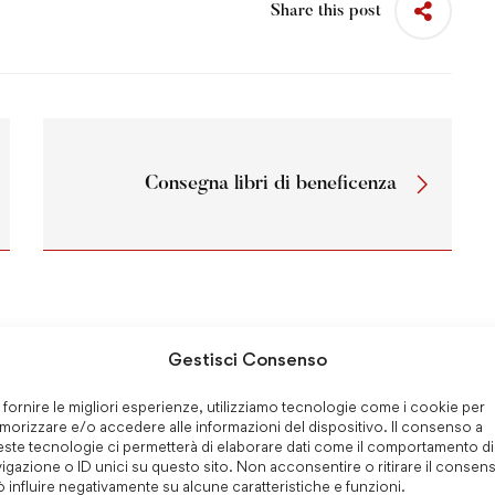
Share this post
Consegna libri di beneficenza
Gestisci Consenso
 fornire le migliori esperienze, utilizziamo tecnologie come i cookie per
LE –
TUTTI IN MASCHERA –
orizzare e/o accedere alle informazioni del dispositivo. Il consenso a
ste tecnologie ci permetterà di elaborare dati come il comportamento di
RIA 2026
CARNEVALE PRIMARIA
igazione o ID unici su questo sito. Non acconsentire o ritirare il consen
26
 influire negativamente su alcune caratteristiche e funzioni.
6, 2026
Gennaio 26, 2026