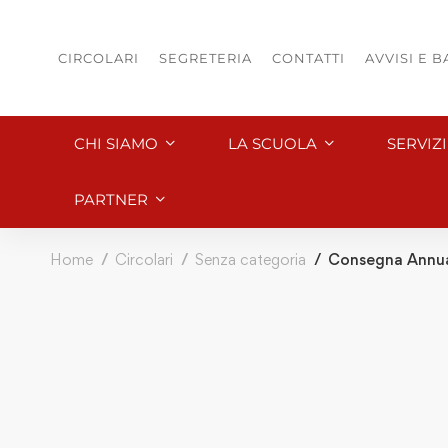
CIRCOLARI
SEGRETERIA
CONTATTI
AVVISI E 
CHI SIAMO
LA SCUOLA
SERVIZ
PARTNER
Home
Circolari
Senza categoria
Consegna Annu