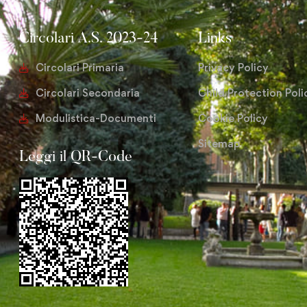
Circolari A.S. 2023-24
Links
Circolari Primaria
Privacy Policy
Circolari Secondaria
Child Protection Poli
Modulistica-Documenti
Cookie Policy
Sitemap
Leggi il QR-Code