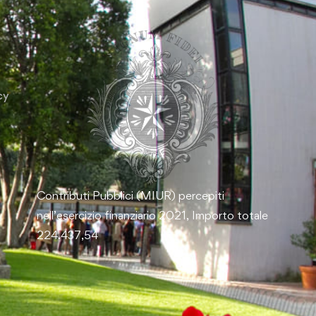
cy
Contributi Pubblici (MIUR) percepiti
nell’esercizio finanziario 2021, Importo totale
224.437,54