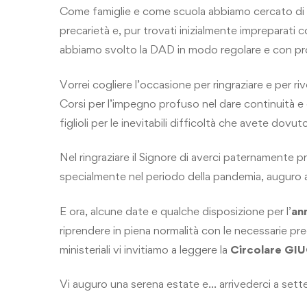
Come famiglie e come scuola abbiamo cercato di a
precarietà e, pur trovati inizialmente impreparat
abbiamo svolto la DAD in modo regolare e con profi
Vorrei cogliere l’occasione per ringraziare e per ri
Corsi per l’impegno profuso nel dare continuità e qu
figlioli per le inevitabili difficoltà che avete dovut
Nel ringraziare il Signore di averci paternamente pr
specialmente nel periodo della pandemia, auguro a 
E ora, alcune date e qualche disposizione per l’
an
riprendere in piena normalità con le necessarie prec
ministeriali vi invitiamo a leggere la
Circolare G
Vi auguro una serena estate e… arrivederci a sett