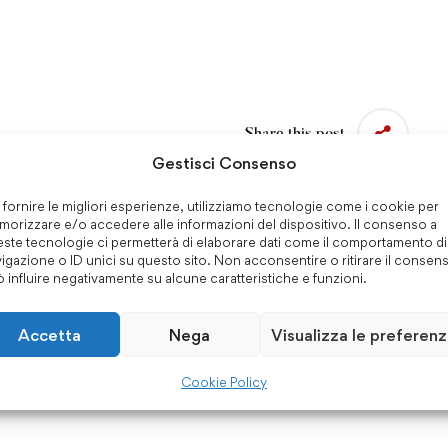
Share this post
Gestisci Consenso
 fornire le migliori esperienze, utilizziamo tecnologie come i cookie per
orizzare e/o accedere alle informazioni del dispositivo. Il consenso a
ste tecnologie ci permetterà di elaborare dati come il comportamento di
igazione o ID unici su questo sito. Non acconsentire o ritirare il consen
Pulizia e sanificazione degli ambienti
 influire negativamente su alcune caratteristiche e funzioni.
scolastici
Accetta
Nega
Visualizza le preferen
Cookie Policy