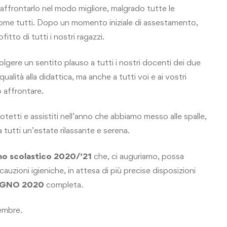
ffrontarlo nel modo migliore, malgrado tutte le
i come tutti. Dopo un momento iniziale di assestamento,
tto di tutti i nostri ragazzi.
volgere un sentito plauso a tutti i nostri docenti dei due
alità alla didattica, ma anche a tutti voi e ai vostri
o affrontare.
otetti e assistiti nell’anno che abbiamo messo alle spalle,
tutti un’estate rilassante e serena.
no scolastico 2020/’21
che, ci auguriamo, possa
auzioni igieniche, in attesa di più precise disposizioni
IUGNO 2020
completa.
embre.