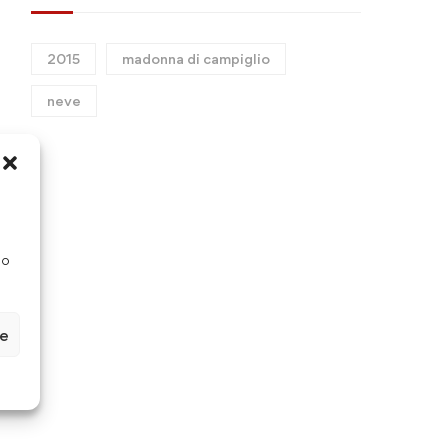
2015
madonna di campiglio
neve
so
ze