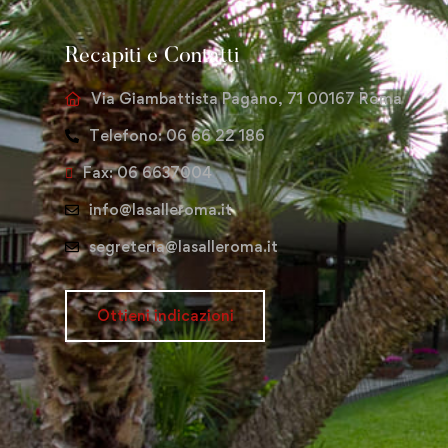
Recapiti e Contatti
Via Giambattista Pagano, 71 00167 Roma
Telefono: 06 66 22 186
Fax: 06 6637004
info@lasalleroma.it
segreteria@lasalleroma.it
Ottieni indicazioni