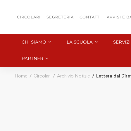
CIRCOLARI
SEGRETERIA
CONTATTI
AVVISI E 
CHI SIAMO
LA SCUOLA
SERVIZ
PARTNER
Home
Circolari
Archivio Notizie
Lettera dal Dir